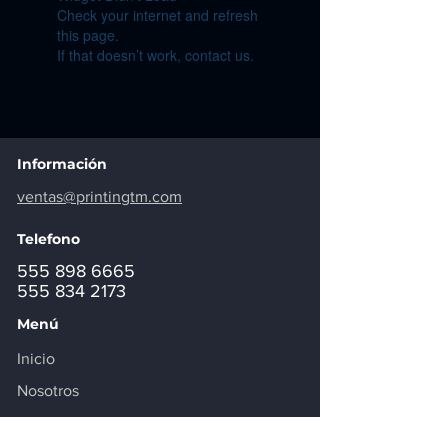
Check your internet and refresh
this page.
If that doesn’t work, contact us.
Información
ventas@printingtm.com
Telefono
555 898 6665
555 834 2173
Menú
Inicio
Nosotros
Contacto