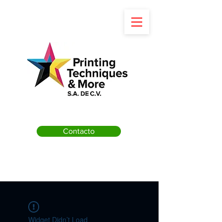
Contacto
Widget Didn’t Load